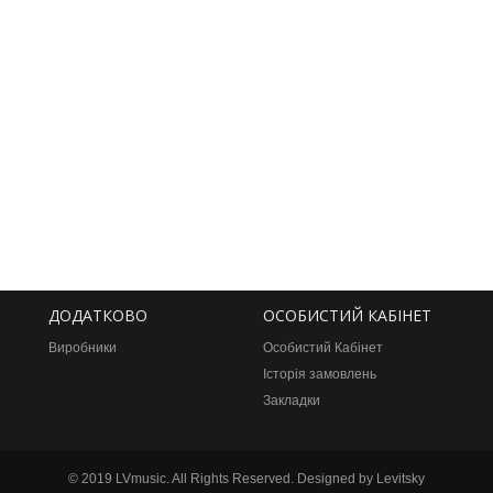
ДОДАТКОВО
ОСОБИСТИЙ КАБІНЕТ
Виробники
Особистий Кабінет
Історія замовлень
Закладки
©
2019 LVmusic. All Rights Reserved. Designed by Levitsky