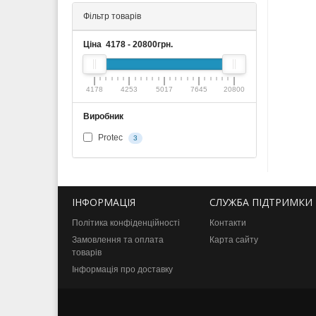
Фільтр товарів
Ціна
4178
-
20800
грн.
4178
4253
5017
7645
20800
Виробник
Protec
3
ІНФОРМАЦІЯ
СЛУЖБА ПІДТРИМКИ
Політика конфіденційності
Контакти
Замовлення та оплата
Карта сайту
товарів
Інформація про доставку