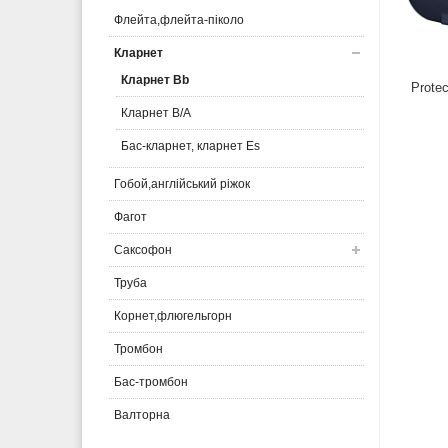
Флейта,флейта-піколо
Кларнет
Кларнет Bb
Prote
Кларнет B/A
Бас-кларнет, кларнет Es
Гобой,англійський ріжок
Фагот
Саксофон
Труба
Корнет,флюгельгорн
Тромбон
Бас-тромбон
Валторна