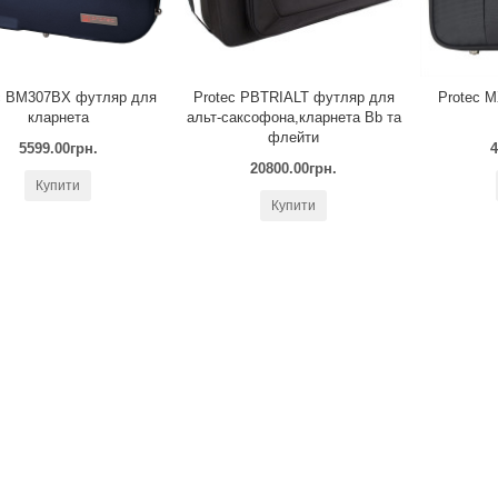
c BM307BX футляр для
Protec PBTRIALT футляр для
Protec 
кларнета
альт-саксофона,кларнета Вb та
флейти
5599.00грн.
4
20800.00грн.
Купити
Купити