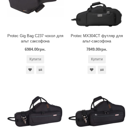
Protec Gig Bag С237 чoхол для
Protec MX304CT футляр для
альт саксофона
альт-саксофона
6984.00грн.
7849.00грн.
Купити
Купити