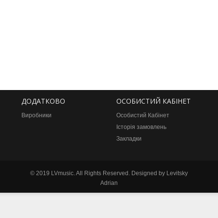
ДОДАТКОВО
ОСОБИСТИЙ КАБІНЕТ
Виробники
Особистий Кабінет
Історія замовлень
Закладки
©
2019 LVmusic. All Rights Reserved. Designed by Levitsky
Adrian