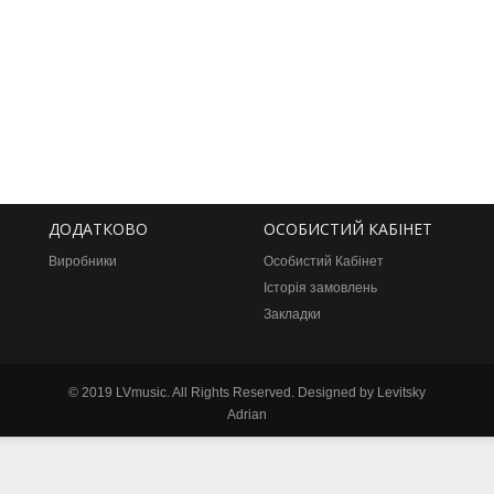
ДОДАТКОВО
ОСОБИСТИЙ КАБІНЕТ
Виробники
Особистий Кабінет
Історія замовлень
Закладки
©
2019 LVmusic. All Rights Reserved. Designed by Levitsky
Adrian