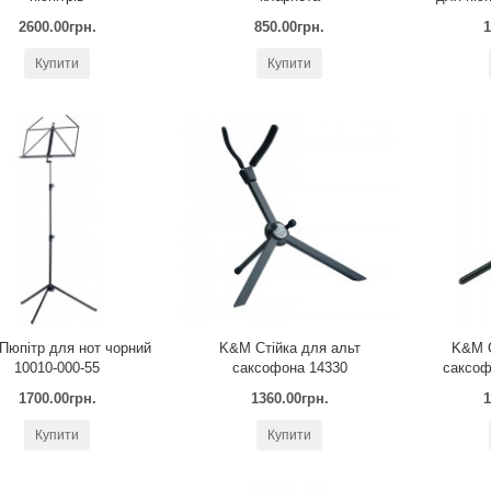
2600.00грн.
850.00грн.
1
Купити
Купити
Пюпітр для нот чорний
K&M Стійка для альт
K&M С
10010-000-55
саксофона 14330
саксоф
1700.00грн.
1360.00грн.
1
Купити
Купити