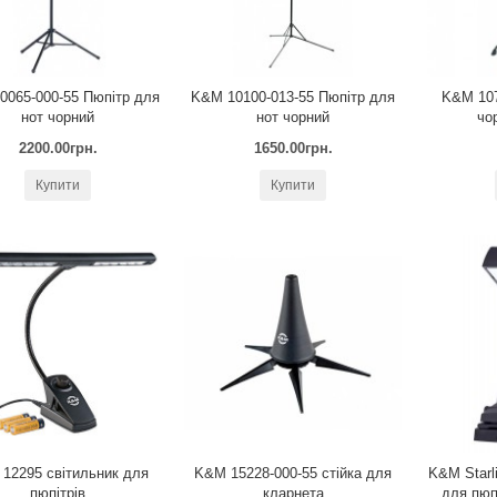
0065-000-55 Пюпітр для
K&M 10100-013-55 Пюпітр для
K&M 107
нот чорний
нот чорний
чо
2200.00грн.
1650.00грн.
Купити
Купити
12295 cвітильник для
K&M 15228-000-55 cтійка для
K&M Starl
пюпітрів
кларнетa
для пюп