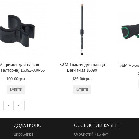
 Тримач для олівця
K&M Тримач для олівця
K&M Чохол
,валторна) 16092-000-55
магнітний 16099
100.00грн.
125.00грн.
Купити
Купити
>
>|
ДОДАТКОВО
ОСОБИСТИЙ КАБІНЕТ
Виробники
Особистий Кабінет