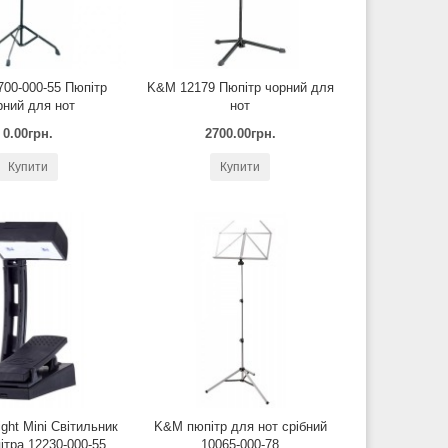
00-000-55 Пюпітр
K&M 12179 Пюпітр чорний для
рний для нот
нот
0.00грн.
2700.00грн.
Купити
Купити
ight Mini Світильник
K&M пюпітр для нот срібний
ітра 12230-000-55
10065-000-78