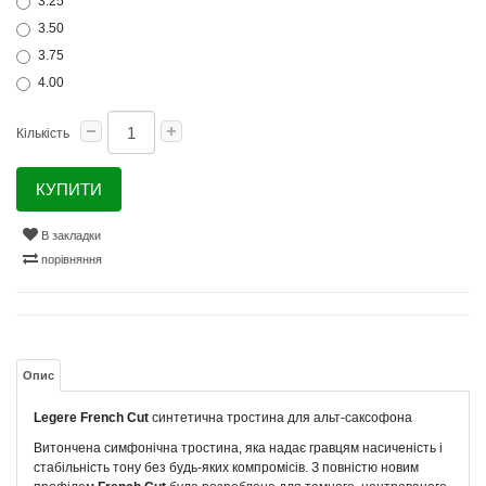
3.25
3.50
3.75
4.00
Кількість
КУПИТИ
В закладки
порівняння
Опис
Legere French Cut
синтетична тростина для альт-саксофона
Витончена симфонічна тростина, яка надає гравцям насиченість і
стабільність тону без будь-яких компромісів. З повністю новим