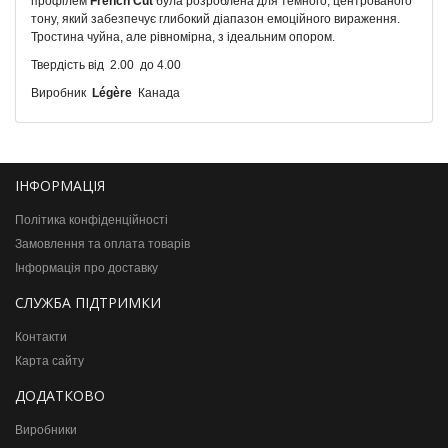
профілем
French Cut
була розроблена для темного, центрованого
тону, який забезпечує глибокий діапазон емоційного вираження.
Тростина чуйна, але рівномірна, з ідеальним опором.
Твердість від 2.00 до 4.0
0
Виробник
Légère
Канада
ІНФОРМАЦІЯ
Політика конфіденційності
Замовлення та оплата товарів
Інформація про доставку
СЛУЖБА ПІДТРИМКИ
Контакти
Карта сайту
ДОДАТКОВО
Виробники