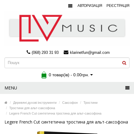
АВТОРИЗАЦІЯ
РЕЄСТРАЦІЯ
(068) 293 31 93
klarinetfun@gmail.com
0 товар(ів) - 0.00грн.
MENU
Деревяні духові інструменти
Саксофон
Тростини
Тростини для альт-саксофона
Legere French Cut синтетична тростина для альт-саксофона
Legere French Cut синтетична тростина для альт-саксофона