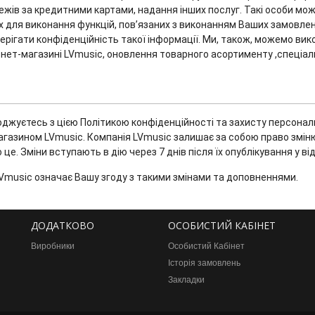
ежів за кредитними картами, надання інших послуг. Такі особи мо
них для виконання функцій, пов’язаних з виконанням Ваших замовл
ерігати конфіденційність такої інформації. Ми, також, можемо в
нет-магазині LVmusic, оновлення товарного асортименту ,спеціаль
жуєтесь з цією Політикою конфіденційності та захисту персональних
магазином LVmusic. Компанія LVmusic залишає за собою право змін
е. Зміни вступають в дію через 7 днів після їх опублікування у від
music означає Вашу згоду з такими змінами та доповненнями.
ДОДАТКОВО
ОСОБИСТИЙ КАБІНЕТ
Виробники
Особистий Кабінет
Історія замовлень
Закладки