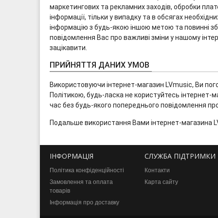
маркетингових та рекламних заходів, обробки плат
інформації, тільки у випадку та в обсягах необхід
інформацію з будь-якою іншою метою та повинні зб
повідомлення Вас про важливі зміни у нашому інтер
зацікавити.
ПРИЙНЯТТЯ ДАНИХ УМОВ
Використовуючи інтернет-магазин LVmusic, Ви погод
Політикою, будь-ласка не користуйтесь інтернет-
час без будь-якого попереднього повідомлення про ц
Подальше використання Вами інтернет-магазина LV
ІНФОРМАЦІЯ
СЛУЖБА ПІДТРИМКИ
Політика конфіденційності
Контакти
Замовлення та оплата
Карта сайту
товарів
Інформація про доставку