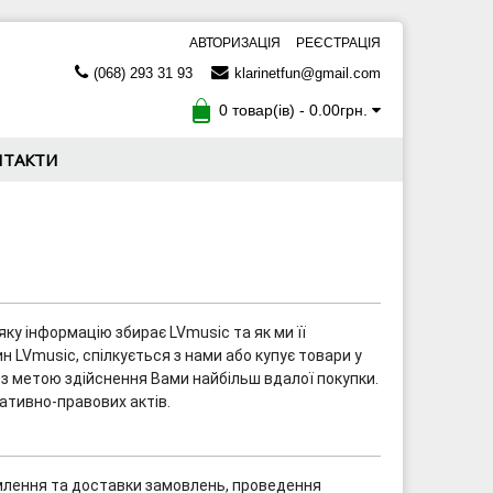
АВТОРИЗАЦІЯ
РЕЄСТРАЦІЯ
(068) 293 31 93
klarinetfun@gmail.com
0 товар(ів) - 0.00грн.
НТАКТИ
яку інформацію збирає LVmusic та як ми її
 LVmusic, спілкується з нами або купує товари у
 з метою здійснення Вами найбільш вдалої покупки.
мативно-правових актів.
рмлення та доставки замовлень, проведення